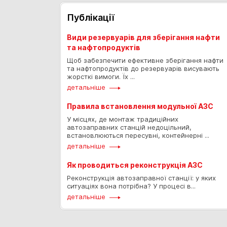
Публікації
Види резервуарів для зберігання нафти
та нафтопродуктів
Щоб забезпечити ефективне зберігання нафти
та нафтопродуктів до резервуарів висувають
жорсткі вимоги. Їх ...
детальніше
Правила встановлення модульної АЗС
У місцях, де монтаж традиційних
автозаправних станцій недоцільний,
встановлюються пересувні, контейнерні ...
детальніше
Як проводиться реконструкція АЗС
Реконструкція автозаправної станції: у яких
ситуаціях вона потрібна? У процесі в...
детальніше