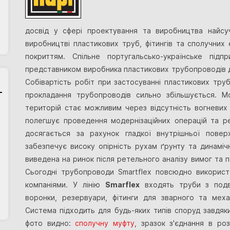
досвід у сфері проектування та виробництва найсуч
виробництві пластикових труб, фітингів та сполучних 
покриттям. Спільне португальсько-українське підп
представником виробника пластикових трубопроводів
Собівартість робіт при застосуванні пластикових тру
прокладання трубопроводів сильно збільшується. М
територій стає можливим через відсутність вогневих
полегшує проведення модернізаційних операцій та рем
досягається за рахунок гладкої внутрішньої поверх
забезпечує високу опірність рухам ґрунту та динаміч
виведена на ринок після ретельного аналізу вимог та п
Сьогодні трубопроводи Smartflex повсюдно викорис
компаніями. У лінію
Smarflex
входять труби з подві
воронки, резервуари, фітинги для зварного та механ
Система підходить для будь-яких типів споруд завдяк
фото видно:
сполучну муфту
, зразок з'єднання в роз