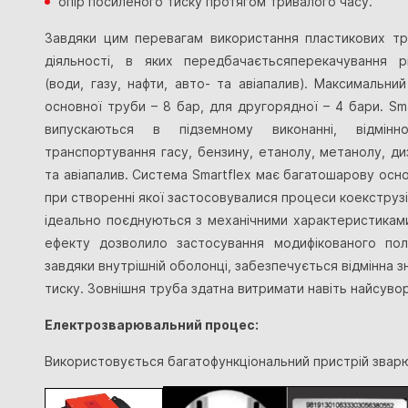
опір посиленого тиску протягом тривалого часу.
Завдяки цим перевагам використання пластикових тр
діяльності, в яких
передбачаєтьсяперекачування рі
(води, газу, нафти, авто- та авіапалив). Максимальни
основної труби – 8 бар, для другорядної – 4 бари. Sma
випускаються в підземному виконанні, відмін
транспортування гасу, бензину, етанолу, метанолу, ди
та авіапалив. Система Smartflex має багатошарову осн
при створенні якої застосовувалися процеси коекструзії.
ідеально поєднуються з механічними характеристиками
ефекту дозволило застосування модифікованого пол
завдяки внутрішній оболонці, забезпечується відмінна 
тиску. Зовнішня труба здатна витримати навіть найсувор
Електрозварювальний процес:
Використовується багатофункціональний пристрій звар