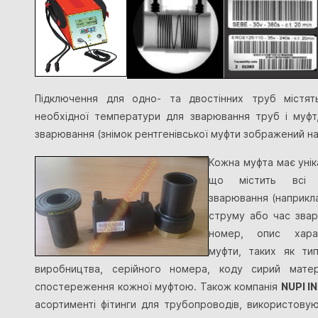
Підключення для одно- та двостінних труб містят
необхідної температури для зварювання труб і муф
зварювання (знімок рентгенівської муфти зображений на
Кожна муфта має
уні
що містить всі 
зварювання (наприкла
струму або час звар
номер, опис хара
муфти, таких як ти
виробництва, серійного номера, коду сирий мате
спостереження кожної муфтою. Також компанія
NUPI I
асортименті фітинги для трубопроводів, використову