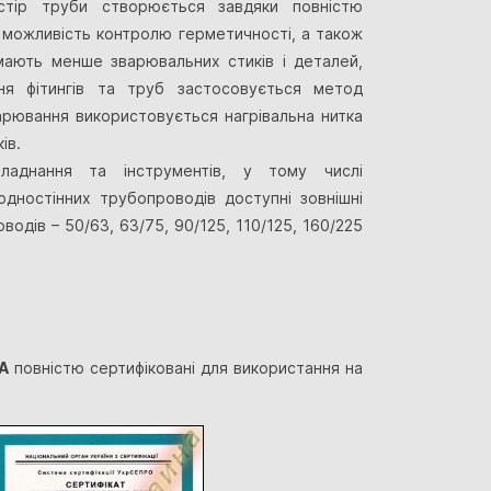
остір труби створюється завдяки повністю
я можливість контролю герметичності, а також
 мають менше зварювальних стиків і деталей,
ння фітингів та труб застосовується метод
арювання використовується нагрівальна нитка
ів.
днання та інструментів, у тому числі
одностінних трубопроводів доступні зовнішні
одів – 50/63, 63/75, 90/125, 110/125, 160/225
A
повністю сертифіковані для використання на