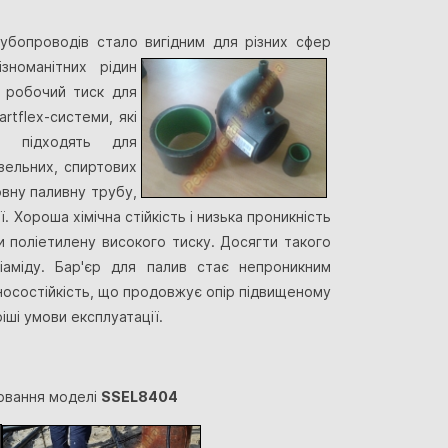
убопроводів стало вигідним для різних сфер
зноманітних рідин
й робочий тиск для
rtflex-системи, які
но підходять для
зельних, спиртових
овну паливну трубу,
 Хороша хімічна стійкість і низька проникність
 поліетилену високого тиску. Досягти такого
іаміду. Бар'єр для палив стає непроникним
зносостійкість, що продовжує опір підвищеному
іші умови експлуатації.
ювання моделі
SSEL8404