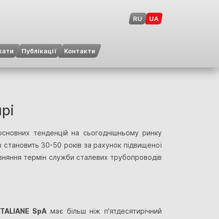
RU
UA
кати
Публікації
Контакти
pi
 основних тенденцій на сьогоднішньому ринку
 становить 30-50 років за рахунок підвищеної
івняння термін служби сталевих трубопроводів
ITALIANE SpA
має більш ніж п'ятдесятирічний