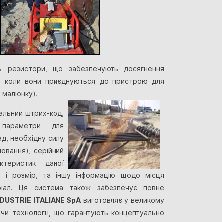
ь резистори, що забезпечують досягнення
т, коли вони приєднуються до пристрою для
 малюнку).
кальний штрих-код,
параметри для
д, необхідну силу
ювання), серійний
ктеристик даної
п і розмір, та іншу інформацію щодо місця
ріал. Ця система також забезпечує повне
NDUSTRIE ITALIANE SpA
виготовляє у великому
ючи технології, що гарантують концептуально