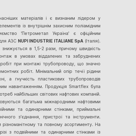
асніших матеріалів і є визнаним лідером у
елементів із внутрішнім захисним поліамідним
риємство 'Петрометал Україна' є офіційним
 для АЗС
NUPI INDUSTRIE ITALIANE SpA
(Італія).
б знижується в 1,5-2 рази, причому швидкість
онтаж в умовах віддалених та забруднених
 робіт при монтажі трубопроводу, що значно
онтних робіт. Мінімальний опір течії рідини
ні, а гнучкість пластикових трубопроводів
ним навантаженням. Продукція Smartflex була
отреб найбільших світових нафтових компаній.
товуються багатьма міжнародними нафтовими
йними та одинарними стінками, приймальні
ічного з'єднання, пристрої та інструменти.
и різноманітному та повному асортименту. На
різі з подвійними та одинарними стінками із