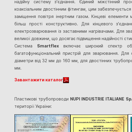
надійну систему з'єднання. Єдиний міжстінний пр
коаксіальним двостінним фітингам, цим забезпечуєтьс
заміщення повітря інертним газом. Кінцеві елементи
більш прості конструктивно. Для кінцевого з'єдна
електрозварювання із заставними нагрівачами. Для зв
великої довжини, що досягає підвищення надійності стик
Система
Smartflex
включає широкий спектр обла
багатофункціональний пристрій для зварювання. Для 
діаметри від 32 мм до 160 мм, для двостінних трубопров
мм.
Завантажити каталог
Пластикові трубопроводи
NUPI INDUSTRIE ITALIANE Sp
території України: