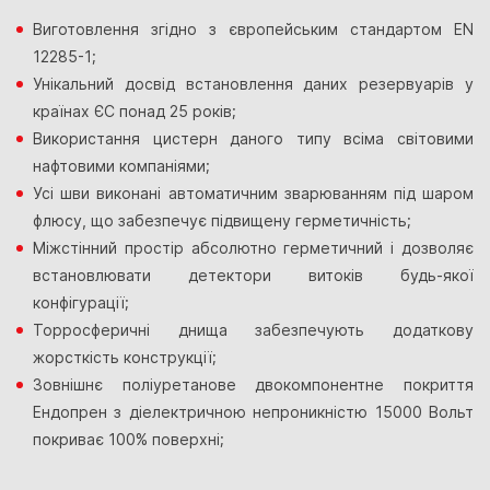
Виготовлення згідно з європейським стандартом EN
12285-1;
Унікальний досвід встановлення даних резервуарів у
країнах ЄС понад 25 років;
Використання цистерн даного типу всіма світовими
нафтовими компаніями;
Усі шви виконані автоматичним зварюванням під шаром
флюсу, що забезпечує підвищену герметичність;
Міжстінний простір абсолютно герметичний і дозволяє
встановлювати детектори витоків будь-якої
конфігурації;
Торросферичні днища забезпечують додаткову
жорсткість конструкції;
Зовнішнє поліуретанове двокомпонентне покриття
Ендопрен з діелектричною непроникністю 15000 Вольт
покриває 100% поверхні;