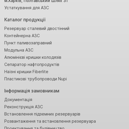
м.Харків, Полтавський Шлях 31
Устаткування для АЗС
Каталог продукції
Резервуар сталевий двостінний
Контейнерна АЗС
Пункт паливозаправний
Модульна АЗС
Алюмінієві кришки колодязів
Сепаратор нафтопродуктів
Наїзні кришки Fiberlite
Пластикові трубопроводи Nupi
Інформація замовникам
Документація
Реконструкція АЗС
Встановлення підземних резервуарів
Розвантаження та встановлення резервуара
Проектування та будівництво